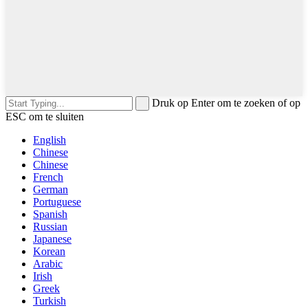
Druk op Enter om te zoeken of op
ESC om te sluiten
English
Chinese
Chinese
French
German
Portuguese
Spanish
Russian
Japanese
Korean
Arabic
Irish
Greek
Turkish