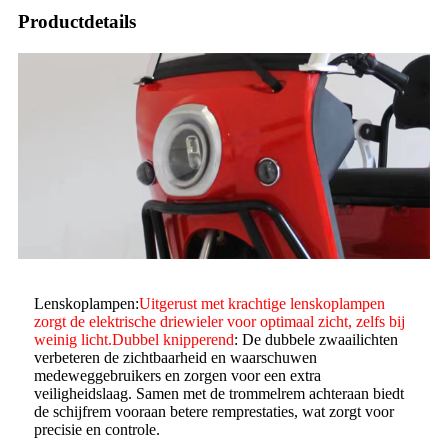
Productdetails
Lenskoplampen:
Uitgerust met krachtige lenskoplampen
zorgt de elektrische driewieler voor optimaal zicht, zelfs bij
weinig licht.
Dubbel knipperend
: De dubbele zwaailichten
verbeteren de zichtbaarheid en waarschuwen
medeweggebruikers en zorgen voor een extra
veiligheidslaag. Samen met de trommelrem achteraan biedt
de schijfrem vooraan betere remprestaties, wat zorgt voor
precisie en controle.