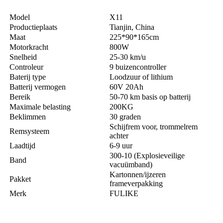
Model
X11
Productieplaats
Tianjin, China
Maat
225*90*165cm
Motorkracht
800W
Snelheid
25-30 km/u
Controleur
9 buizencontroller
Baterij type
Loodzuur of lithium
Batterij vermogen
60V 20Ah
Bereik
50-70 km basis op batterij
Maximale belasting
200KG
Beklimmen
30 graden
Schijfrem voor, trommelrem
Remsysteem
achter
Laadtijd
6-9 uur
300-10 (Explosieveilige
Band
vacuümband)
Kartonnen/ijzeren
Pakket
frameverpakking
Merk
FULIKE