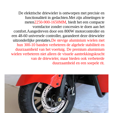
De elektrische driewieler is ontworpen met precisie en
functionaliteit in gedachten.Met zijn afmetingen te
meten
2250-900-1650MM
, biedt het een compacte
vormfactor zonder concessies te doen aan het
comfort.Aangedreven door een 800W motorcontroller en
een 48-60 universele controller, garandeert deze driewieler
uitzonderlijke prestaties.
De stevige aluminium wielen met
hun 300-10 banden verbeteren de algehele stabiliteit en
duurzaamheid van het voertuig. De premium aluminium
wielen verbeteren niet alleen de visuele aantrekkingskracht
van de driewieler, maar bieden ook verbeterde
duurzaamheid en een soepele rit.