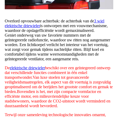
Overlord opvouwbare achterbak: de achterbak van de
3 wiel
elektrische driewieler
is ontworpen met een vouwmechanisme,
waardoor de opslagefficiëntie wordt gemaximaliseerd.
Geniet onderweg van uw favoriete nummers met de
geïntegreerde radiofunctie, waardoor uw ritten nog aangenamer
worden. Een lichtkoepel verlicht het interieur van het voertuig,
wat zorgt voor gemak tijdens nachtelijke ritten. Blijf koel en
comfortabel tijdens warme weersomstandigheden met de
geïntegreerde ventilator, een aangename reis.
De
elektrische driewieler
beschikt over een geïntegreerd ontwerp
dat verschillende functies combineert in één enkel
transportwonder.Van luxe stoelen tot geavanceerde
veiligheidsmaatregelen, elk aspect van dit voertuig is zorgvuldig
geoptimaliseerd om de berijders het grootste comfort en gemak te
bieden.Bovendien is het, met zijn compacte vormfactor en
efficiënte motor, een milieuvriendelijke keuze voor
stadsbewoners, waardoor de CO2-uitstoot wordt verminderd en
duurzaamheid wordt bevorderd.
Terwijl onze samenleving technologische innovaties omarmt,