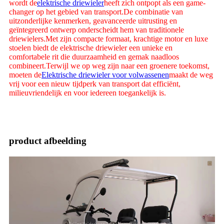
wordt de
elektrische driewieler
heeft zich ontpopt als een game-
changer op het gebied van transport.De combinatie van
uitzonderlijke kenmerken, geavanceerde uitrusting en
geïntegreerd ontwerp onderscheidt hem van traditionele
driewielers.Met zijn compacte formaat, krachtige motor en luxe
stoelen biedt de elektrische driewieler een unieke en
comfortabele rit die duurzaamheid en gemak naadloos
combineert.Terwijl we op weg zijn naar een groenere toekomst,
moeten de
Elektrische driewieler voor volwassenen
maakt de weg
vrij voor een nieuw tijdperk van transport dat efficiënt,
milieuvriendelijk en voor iedereen toegankelijk is.
product afbeelding